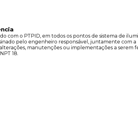
ência
do com o PTPID, em todos os pontos de sistema de ilum
assinado pelo engenheiro responsável, juntamente com a
 alterações, manutenções ou implementações a serem fe
 NPT 18.